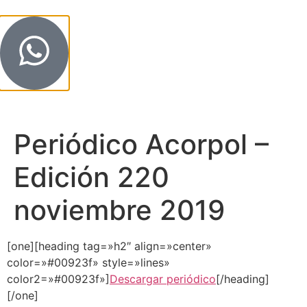
Periódico Acorpol –
Edición 220
noviembre 2019
[one][heading tag=»h2″ align=»center»
color=»#00923f» style=»lines»
color2=»#00923f»]
Descargar periódico
[/heading]
[/one]