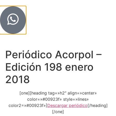
Periódico Acorpol –
Edición 198 enero
2018
[one][heading tag=»h2″ align=»center»
color=»#00923f» style=»lines»
color2=»#00923f»]
Descargar periódico
[/heading]
[/one]