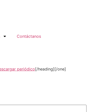
s
Contáctanos
escargar periódico
[/heading][/one]