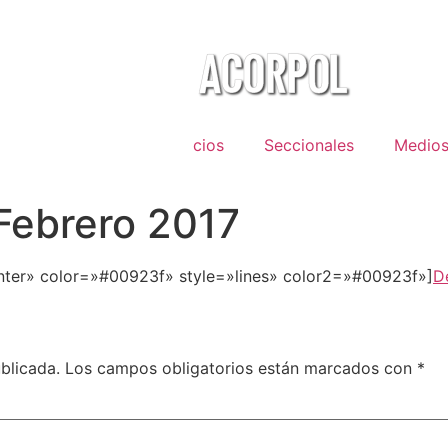
bre Acorpol
Servicios
Seccionales
Medio
Febrero 2017
nter» color=»#00923f» style=»lines» color2=»#00923f»]
D
blicada.
Los campos obligatorios están marcados con
*