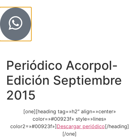
Periódico Acorpol-
Edición Septiembre
2015
[one][heading tag=»h2″ align=»center»
color=»#00923f» style=»lines»
color2=»#00923f»]
Descargar periódico
[/heading]
[/one]