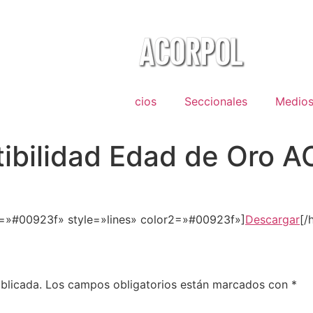
bre Acorpol
Servicios
Seccionales
Medio
ctibilidad Edad de Oro
r=»#00923f» style=»lines» color2=»#00923f»]
Descargar
[/
blicada.
Los campos obligatorios están marcados con
*