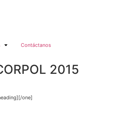
s
Contáctanos
 ACORPOL 2015
heading][/one]